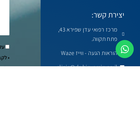
יצירת קשר:
מרכז רפואי עדן שפירא 43,
פתח תקווה.
על
הוראות הגעה - ווייז Waze
• לקב
clinic@dr-binyamin.co.il
• לעי
•
למדי
050-6230091